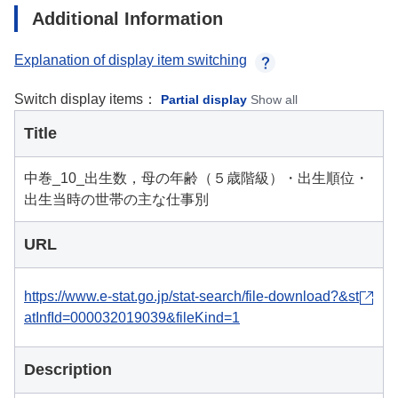
Additional Information
Explanation of display item switching
Switch display items：
Partial display
Show all
Title
中巻_10_出生数，母の年齢（５歳階級）・出生順位・
出生当時の世帯の主な仕事別
URL
https://www.e-stat.go.jp/stat-search/file-download?&st
atInfId=000032019039&fileKind=1
Description