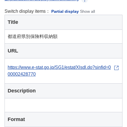
Switch display items：
Partial display
Show all
Title
都道府県別保険料収納額
URL
https://www.e-stat.go.jp/SG1/estat/Xlsdl.do?sinfid=0
00002428770
Description
Format