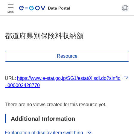
Data Portal
Menu
都道府県別保険料収納額
Resource
URL:
https://www.e-stat.go.jp/SG1/estat/Xlsdl.do?sinfid
=000002428770
There are no views created for this resource yet.
Additional Information
Explanation of display item switching