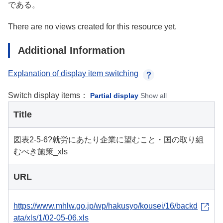
である。
There are no views created for this resource yet.
Additional Information
Explanation of display item switching
Switch display items：
Partial display
Show all
Title
図表2-5-6?就労にあたり企業に望むこと・国の取り組
むべき施策_xls
URL
https://www.mhlw.go.jp/wp/hakusyo/kousei/16/backd
ata/xls/1/02-05-06.xls