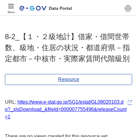
Data Portal
Menu
8-2_【１・２級地計】借家・借間世帯
数、級地・住居の状況・都道府県－指
定都市－中核市・実際家賃間代階級別
Resource
URL:
https://www.e-stat.go.jp/SG1/estat/GL08020103.d
o?_xlsDownload_&fileId=000007755496&releaseCount
=1
There are no views created for this resource yet.