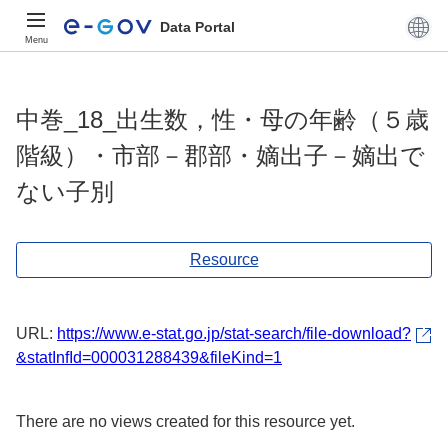
Data Portal
Menu
中巻_18_出生数，性・母の年齢（５歳
階級）・市部－郡部・嫡出子－嫡出で
ない子別
Resource
URL:
https://www.e-stat.go.jp/stat-search/file-download?
&statInfId=000031288439&fileKind=1
There are no views created for this resource yet.