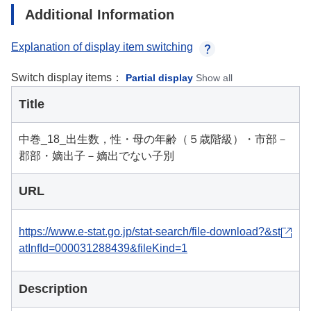
Additional Information
Explanation of display item switching
Switch display items：
Partial display
Show all
Title
中巻_18_出生数，性・母の年齢（５歳階級）・市部－
郡部・嫡出子－嫡出でない子別
URL
https://www.e-stat.go.jp/stat-search/file-download?&st
atInfId=000031288439&fileKind=1
Description