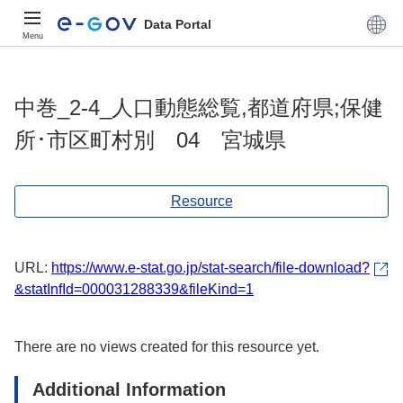
Data Portal
Menu
中巻_2-4_人口動態総覧,都道府県;保健
所･市区町村別 04 宮城県
Resource
URL:
https://www.e-stat.go.jp/stat-search/file-download?
&statInfId=000031288339&fileKind=1
There are no views created for this resource yet.
Additional Information