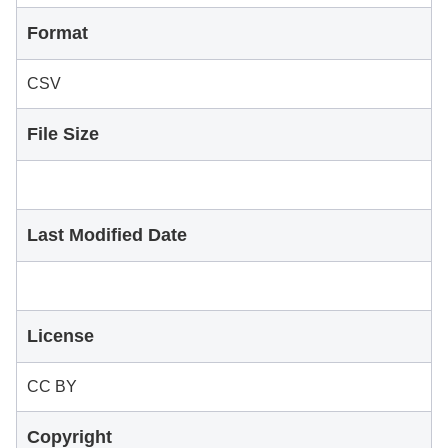
Format
CSV
File Size
Last Modified Date
License
CC BY
Copyright