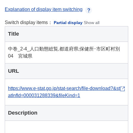
Explanation of display item switching
Switch display items：
Partial display
Show all
Title
中巻_2-4_人口動態総覧,都道府県;保健所･市区町村別
04 宮城県
URL
https://www.e-stat.go.jp/stat-search/file-download?&st
atInfId=000031288339&fileKind=1
Description