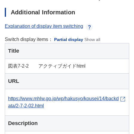
Additional Information
Explanation of display item switching
Switch display items：
Partial display
Show all
Title
図表7-2-2 アクティブガイドhtml
URL
https://www.mhlw.go.jp/wp/hakusyo/kousei/14/backd
ata/2-7-2-02.html
Description