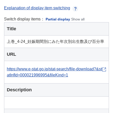
Explanation of display item switching
Switch display items：
Partial display
Show all
Title
上巻_4-24_妊娠期間別にみた年次別出生数及び百分率
URL
https://www.e-stat.go.jp/stat-search/file-download?&st
atInfId=000021996995&fileKind=1
Description