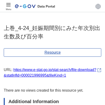
Data Portal
Menu
上巻_4-24_妊娠期間別にみた年次別出
生数及び百分率
Resource
URL:
https://www.e-stat.go.jp/stat-search/file-download?
&statInfId=000021996995&fileKind=1
There are no views created for this resource yet.
Additional Information