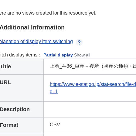
re are no views created for this resource yet.
Additional Information
lanation of display item switching
itch display items：
Partial display
Show all
Title
上巻_4-36_単産－複産（複産の種類
URL
https://www.e-stat.go.jp/stat-search/fi
d=1
Description
Format
CSV