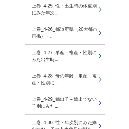
上巻_4-25_性・出生時の体重別
にみた年次...
上巻_4-26_都道府県（20大都市
再掲）・...
上巻_4-27_単産－複産・性別に
みた出生時...
上巻_4-28_母の年齢・単産－複
産・性別に...
上巻_4-29_嫡出子－嫡出でない
子別にみた...
上巻_4-30_性・年次別にみた嫡