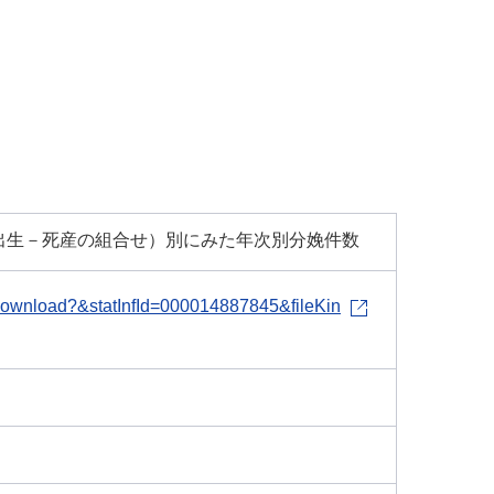
・出生－死産の組合せ）別にみた年次別分娩件数
le-download?&statInfId=000014887845&fileKin