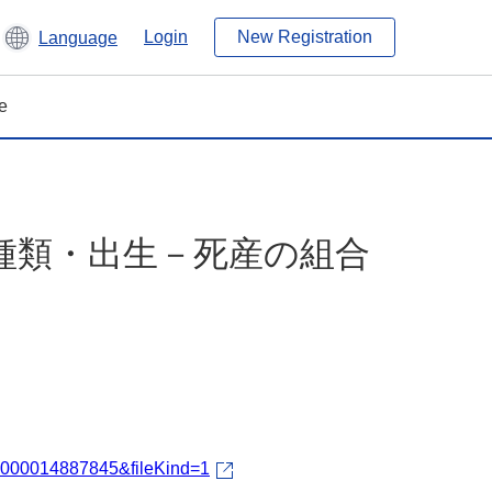
Login
New Registration
Language
e
の種類・出生－死産の組合
fId=000014887845&fileKind=1