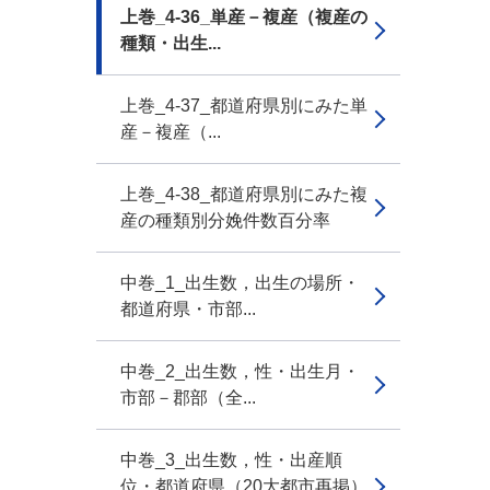
上巻_4-36_単産－複産（複産の
種類・出生...
上巻_4-37_都道府県別にみた単
産－複産（...
上巻_4-38_都道府県別にみた複
産の種類別分娩件数百分率
中巻_1_出生数，出生の場所・
都道府県・市部...
中巻_2_出生数，性・出生月・
市部－郡部（全...
中巻_3_出生数，性・出産順
位・都道府県（20大都市再掲）