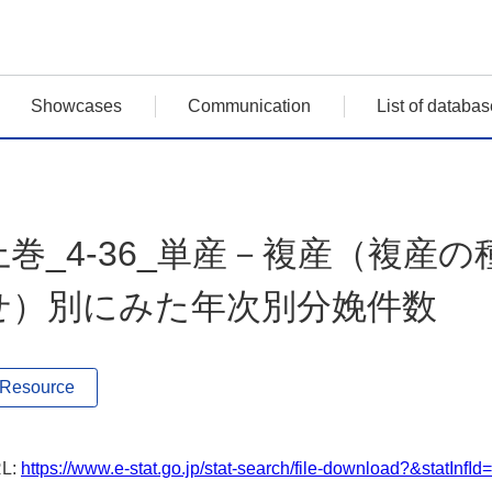
Showcases
Communication
List of databas
上巻_4-36_単産－複産（複産
せ）別にみた年次別分娩件数
Resource
L:
https://www.e-stat.go.jp/stat-search/file-download?&statIn