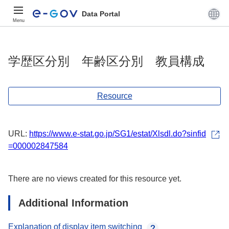
Data Portal
Menu
学歴区分別 年齢区分別 教員構成
Resource
URL:
https://www.e-stat.go.jp/SG1/estat/Xlsdl.do?sinfid
=000002847584
There are no views created for this resource yet.
Additional Information
Explanation of display item switching