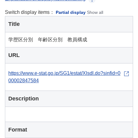
Switch display items：
Partial display
Show all
Title
学歴区分別 年齢区分別 教員構成
URL
https://www.e-stat.go.jp/SG1/estat/Xlsdl.do?sinfid=0
00002847584
Description
Format