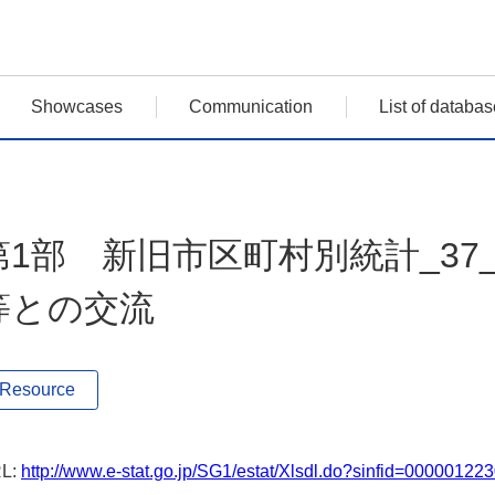
Showcases
Communication
List of databas
第1部 新旧市区町村別統計_37
等との交流
Resource
L:
http://www.e-stat.go.jp/SG1/estat/Xlsdl.do?sinfid=00000122