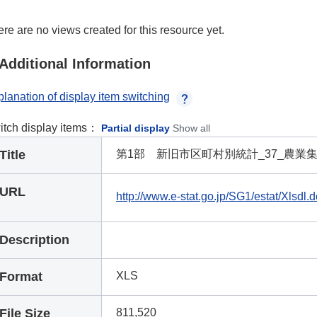
re are no views created for this resource yet.
Additional Information
lanation of display item switching
itch display items：
Partial display
Show all
Title
第1部 新旧市区町村別統計_37_農業
URL
http://www.e-stat.go.jp/SG1/estat/Xlsd
Description
Format
XLS
File Size
811,520