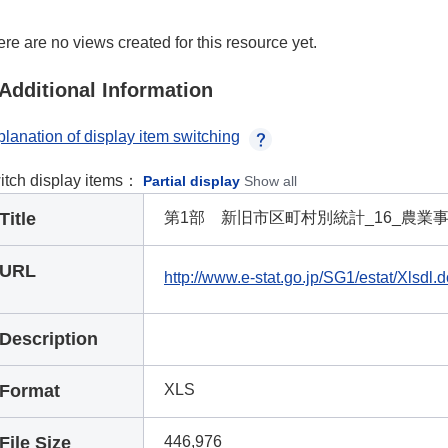
re are no views created for this resource yet.
Additional Information
lanation of display item switching
itch display items：
Partial display
Show all
Title
第1部 新旧市区町村別統計_16_農業事
URL
http://www.e-stat.go.jp/SG1/estat/Xlsd
Description
Format
XLS
File Size
446,976