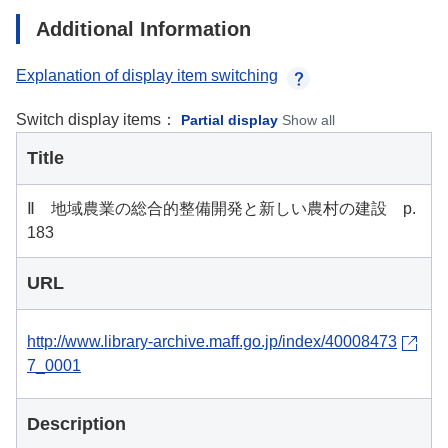
Additional Information
Explanation of display item switching
Switch display items：
Partial display
Show all
Title
Ⅱ 地域農業の総合的整備開発と新しい農村の建設 p.
183
URL
http://www.library-archive.maff.go.jp/index/40008473
7_0001
Description