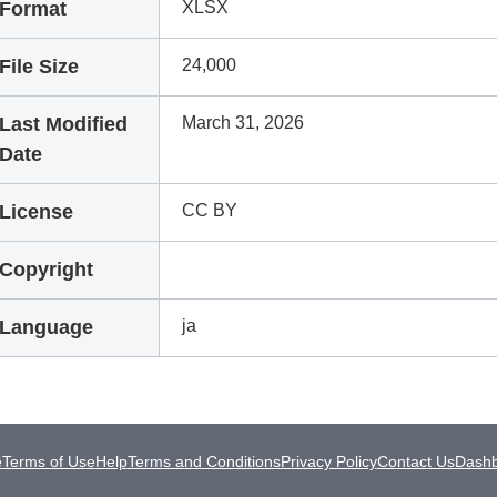
Format
XLSX
File Size
24,000
Last Modified
March 31, 2026
Date
License
CC BY
Copyright
Language
ja
e
Terms of Use
Help
Terms and Conditions
Privacy Policy
Contact Us
Dash