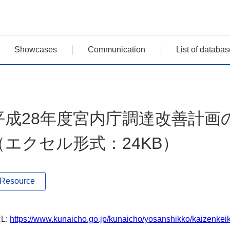
Showcases
Communication
List of databas
平成28年度宮内庁調達改善計画
（エクセル形式：24KB）
Resource
L:
https://www.kunaicho.go.jp/kunaicho/yosanshikko/kaizenkei