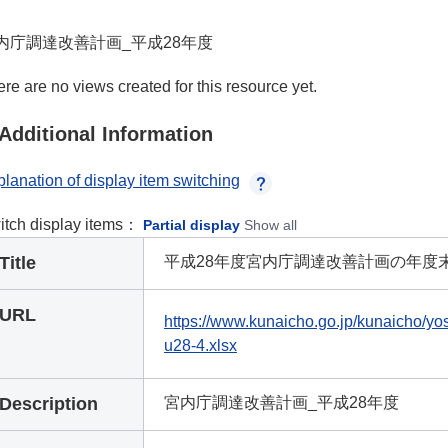
内庁調達改善計画_平成28年度
re are no views created for this resource yet.
Additional Information
lanation of display item switching
itch display items：
Partial display
Show all
Title
平成28年度宮内庁調達改善計画の年度
URL
https://www.kunaicho.go.jp/kunaicho/yo
u28-4.xlsx
Description
宮内庁調達改善計画_平成28年度