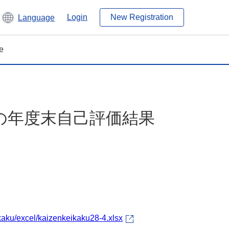
Login
New Registration
Language
e
の年度末自己評価結果
kaku/excel/kaizenkeikaku28-4.xlsx