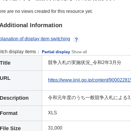
re are no views created for this resource yet.
Additional Information
lanation of display item switching
itch display items：
Partial display
Show all
Title
競争入札の実施状況_令和2年3月分
URL
https://www.jinji.go.jp/content/90002281
Description
令和元年度のうち一般競争入札による3
Format
XLS
File Size
31,000