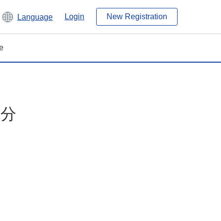
Login
New Registration
Language
e
月分