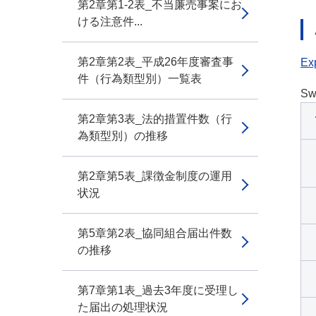
第2章第1-2表_不当廉売事案にお
ける注意件...
第2章第2表_平成26年度審査事
Exp
件（行為類型別）一覧表
Sw
第2章第3表_法的措置件数（行
為類型別）の推移
第2章第5表_課徴金制度の運用
状況
第5章第2表_協同組合届出件数
の推移
第7章第1表_過去3年度に受理し
た届出の処理状況