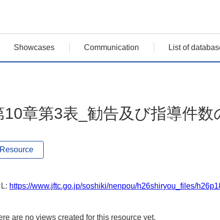
Showcases
Communication
List of databas
第10章第3表_勧告及び指導件
Resource
L:
https://www.jftc.go.jp/soshiki/nenpou/h26shiryou_files/h26p1
re are no views created for this resource yet.