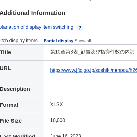
Additional Information
lanation of display item switching
itch display items：
Partial display
Show all
Title
第10章第3表_勧告及び指導件数の内訳
URL
https://www.jftc.go.jp/soshiki/nenpou/h
Description
Format
XLSX
File Size
10,000
Last Modified
June 16, 2023