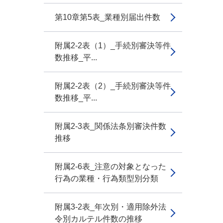
第10章第5表_業種別届出件数
附属2-2表（1）_手続別審決等件
数推移_平...
附属2-2表（2）_手続別審決等件
数推移_平...
附属2-3表_関係法条別審決件数
推移
附属2-6表_注意の対象となった
行為の業種・行為類型別分類
附属3-2表_年次別・適用除外法
令別カルテル件数の推移