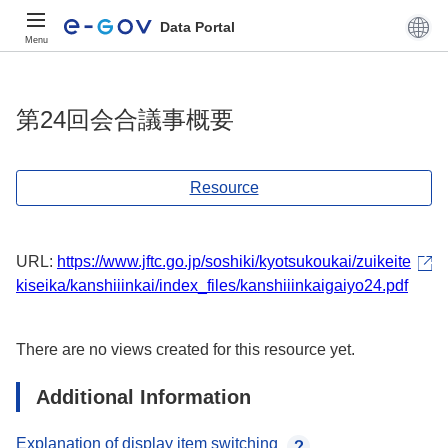
Data Portal
Menu
第24回会合議事概要
Resource
URL:
https://www.jftc.go.jp/soshiki/kyotsukoukai/zuikeite
kiseika/kanshiiinkai/index_files/kanshiiinkaigaiyo24.pdf
There are no views created for this resource yet.
Additional Information
Explanation of display item switching