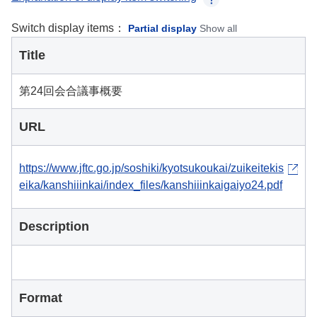
Switch display items：
Partial display
Show all
Title
第24回会合議事概要
URL
https://www.jftc.go.jp/soshiki/kyotsukoukai/zuikeitekis
eika/kanshiiinkai/index_files/kanshiiinkaigaiyo24.pdf
Description
Format