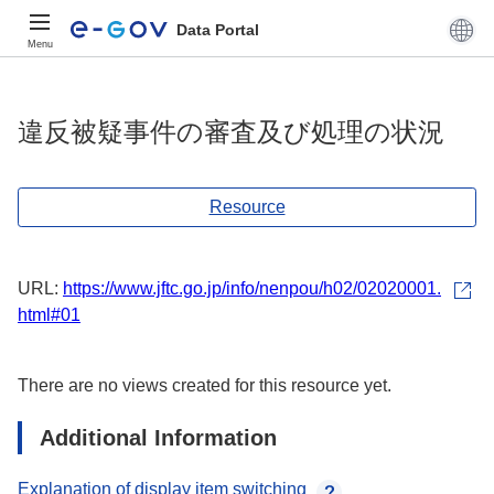
Data Portal
Menu
違反被疑事件の審査及び処理の状況
Resource
URL:
https://www.jftc.go.jp/info/nenpou/h02/02020001.
html#01
There are no views created for this resource yet.
Additional Information
Explanation of display item switching