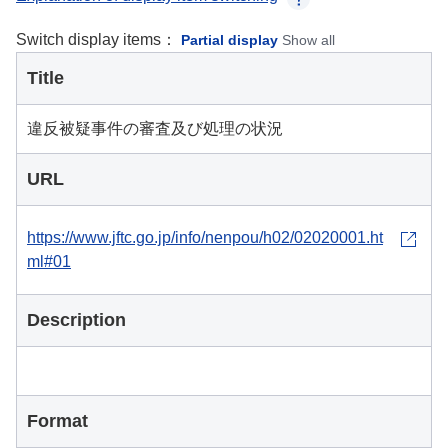
Switch display items：
Partial display
Show all
Title
違反被疑事件の審査及び処理の状況
URL
https://www.jftc.go.jp/info/nenpou/h02/02020001.ht
ml#01
Description
Format