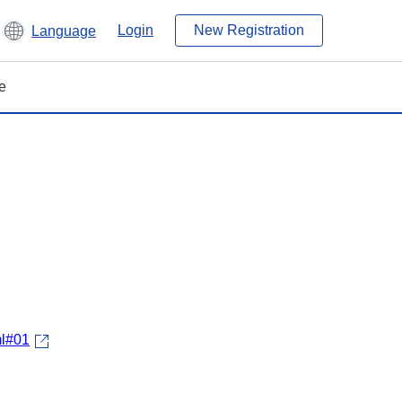
Login
New Registration
Language
e
ml#01