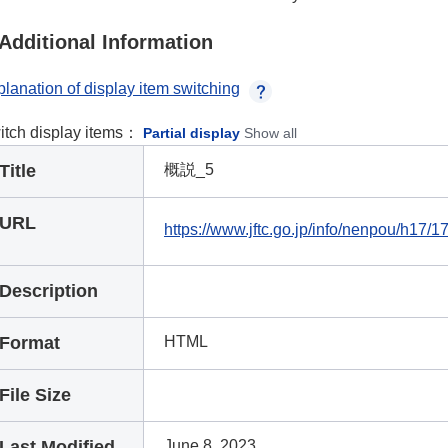
Additional Information
lanation of display item switching
itch display items：
Partial display
Show all
Title
概説_5
URL
https://www.jftc.go.jp/info/nenpou/h17
Description
Format
HTML
File Size
Last Modified
June 8, 2023