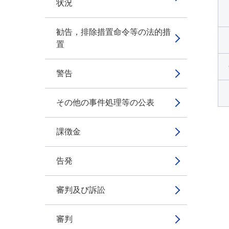
状況
勧告，排除措置命令等の法的措
置
警告
その他の事件処理等の公表
課徴金
告発
審判及び訴訟
審判