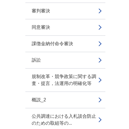
審判審決
同意審決
課徴金納付命令審決
訴訟
規制改革・競争政策に関する調
査・提言，法運用の明確化等
概説_2
公共調達における入札談合防止
のための取組等の...