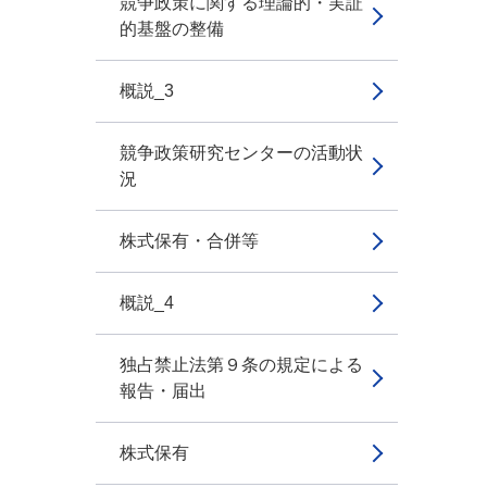
競争政策に関する理論的・実証
的基盤の整備
概説_3
競争政策研究センターの活動状
況
株式保有・合併等
概説_4
独占禁止法第９条の規定による
報告・届出
株式保有