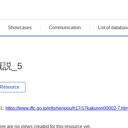
Showcases
Communication
List of databas
概説_5
Resource
L:
https://www.jftc.go.jp/info/nenpou/h17/17kakuron00002-7.ht
re are no views created for this resource yet.