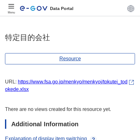
Data Portal
Menu
特定目的会社
Resource
URL:
https://www.fsa.go.jp/menkyo/menkyoj/tokutei_tod
okede.xlsx
There are no views created for this resource yet.
Additional Information
Explanation of display item switching