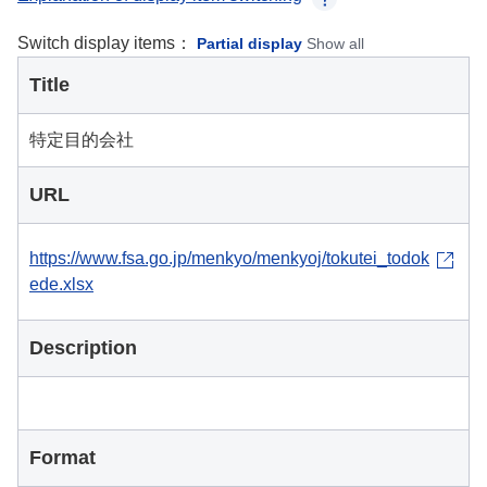
Switch display items：
Partial display
Show all
Title
特定目的会社
URL
https://www.fsa.go.jp/menkyo/menkyoj/tokutei_todok
ede.xlsx
Description
Format