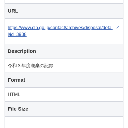
URL
https://www.clb.go.jp/contact/archives/disposal/detai
l/id=3938
Description
令和３年度廃棄の記録
Format
HTML
File Size