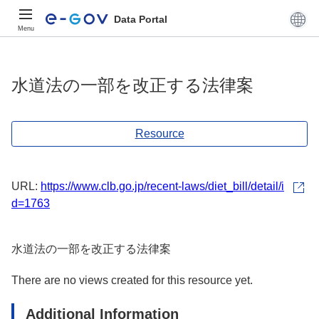
Data Portal
Menu
水道法の一部を改正する法律案
Resource
URL:
https://www.clb.go.jp/recent-laws/diet_bill/detail/i
d=1763
水道法の一部を改正する法律案
There are no views created for this resource yet.
Additional Information