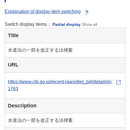
Explanation of display item switching
Switch display items：
Partial display
Show all
Title
水道法の一部を改正する法律案
URL
https://www.clb.go.jp/recent-laws/diet_bill/detail/id=
1763
Description
水道法の一部を改正する法律案