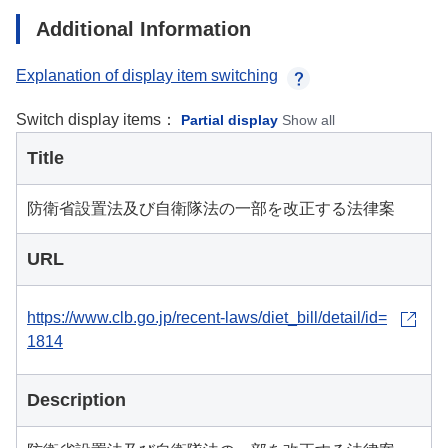
Additional Information
Explanation of display item switching
Switch display items：
Partial display
Show all
Title
防衛省設置法及び自衛隊法の一部を改正する法律案
URL
https://www.clb.go.jp/recent-laws/diet_bill/detail/id=
1814
Description