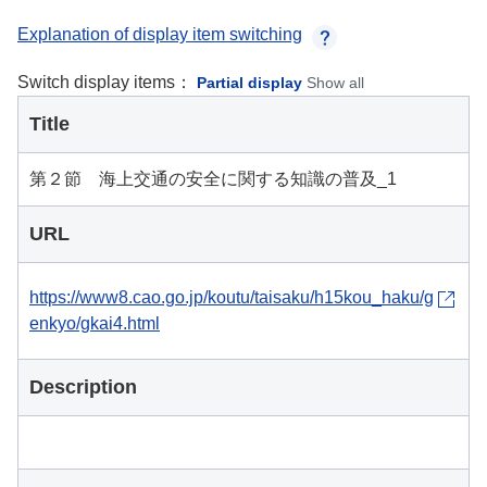
Explanation of display item switching
Switch display items：
Partial display
Show all
Title
第２節 海上交通の安全に関する知識の普及_1
URL
https://www8.cao.go.jp/koutu/taisaku/h15kou_haku/g
enkyo/gkai4.html
Description