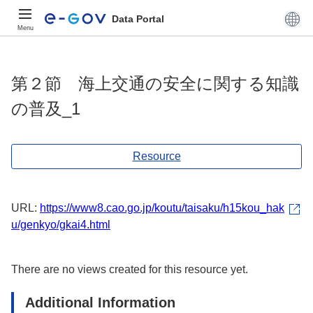
Data Portal
Menu
第２節 海上交通の安全に関する知識
の普及_1
Resource
URL:
https://www8.cao.go.jp/koutu/taisaku/h15kou_hak
u/genkyo/gkai4.html
There are no views created for this resource yet.
Additional Information