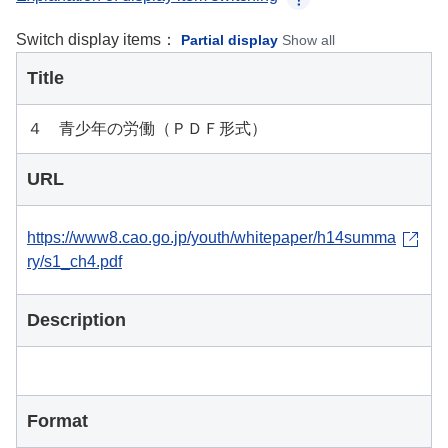
Switch display items：
Partial display
Show all
Title
４ 青少年の労働（ＰＤＦ形式）
URL
https://www8.cao.go.jp/youth/whitepaper/h14summa
ry/s1_ch4.pdf
Description
Format