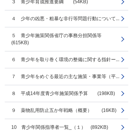
３ 青少年育成推進要綱 (54KB)
４ 少年の凶悪・粗暴な非行等問題行動について...
５ 青少年施策関係省庁の事務分担関係等
(615KB)
６ 青少年を取り巻く環境の整備に関する指針ー...
７ 青少年をめぐる最近の主な施策・事業等（平...
８ 平成14年度青少年施策関係予算 (198KB)
９ 薬物乱用防止五か年戦略（概要） (16KB)
10 青少年関係指導者一覧_（１） (892KB)