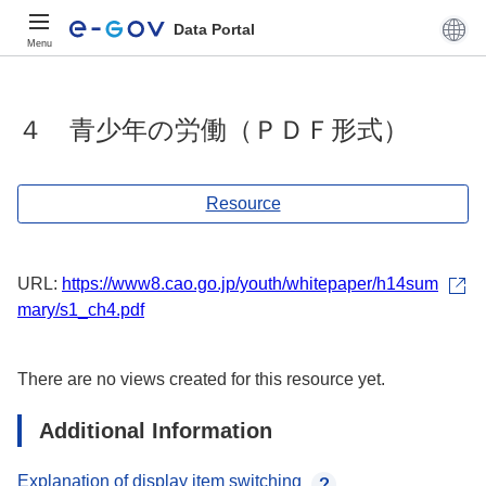
Data Portal
Menu
４ 青少年の労働（ＰＤＦ形式）
Resource
URL:
https://www8.cao.go.jp/youth/whitepaper/h14sum
mary/s1_ch4.pdf
There are no views created for this resource yet.
Additional Information
Explanation of display item switching