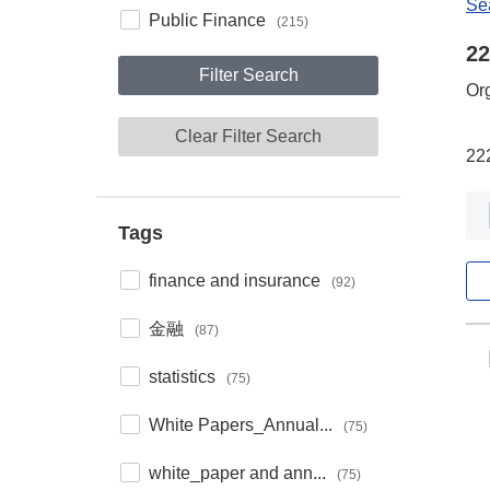
Se
Category
Public Finance
(215)
22
Filter Search
Or
Clear Filter Search
22
Tags
Tags
finance and insurance
(92)
金融
(87)
Da
statistics
(75)
White Papers_Annual...
(75)
white_paper and ann...
(75)