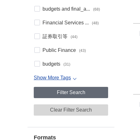
budgets and final_a...
(68)
Financial Services ...
(48)
証券取引等
(44)
Public Finance
(43)
budgets
(31)
Show More Tags
Filter Search
Clear Filter Search
Formats