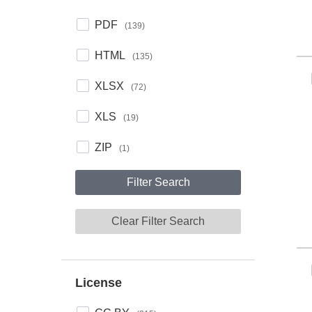
Formats
PDF
(139)
HTML
(135)
XLSX
(72)
XLS
(19)
ZIP
(1)
Filter Search
Clear Filter Search
License