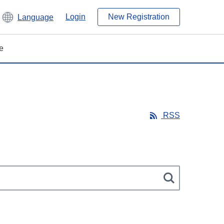
Login
New Registration
Language
e
RSS