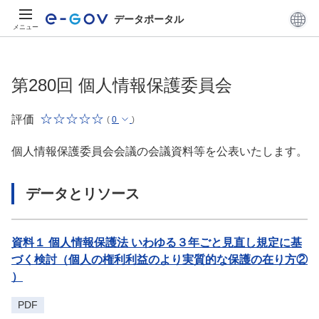
データポータル
メニュー
第280回 個人情報保護委員会
評価
(
0
)
個人情報保護委員会会議の会議資料等を公表いたします。
データとリソース
資料１ 個人情報保護法 いわゆる３年ごと見直し規定に基
づく検討（個人の権利利益のより実質的な保護の在り方②
）
PDF