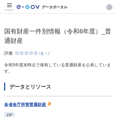
データポータル
メニュー
国有財産一件別情報（令和6年度）_普
通財産
評価
(
0
)
令和5年度末時点で保有している普通財産を公表していま
す。
データとリソース
各省各庁所管普通財産
ZIP