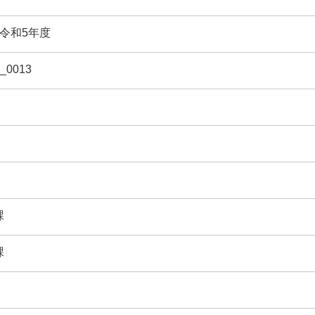
令和5年度
4_0013
課
課