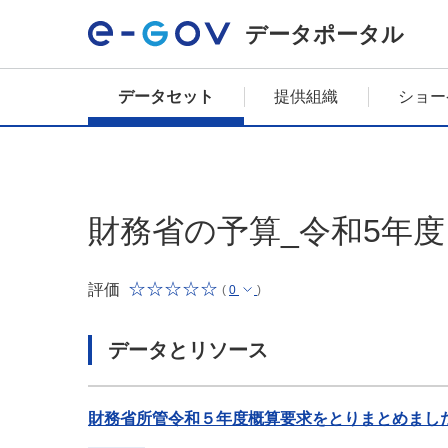
データポータル
データセット
提供組織
ショー
財務省の予算_令和5年度
評価
(
0
)
データとリソース
財務省所管令和５年度概算要求をとりまとめました