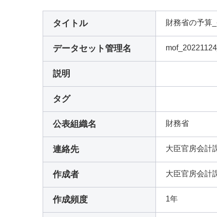
タイトル
財務省の予算_
データセット管理名
mof_2022112
説明
タグ
公表組織名
財務省
連絡先
大臣官房会計
作成者
大臣官房会計
作成頻度
1年