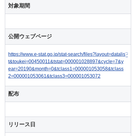
対象期間
公開ウェブページ
https://www.e-stat.go.jp/stat-search/files?layout=datalis
t&toukei=00450011&tstat=000001028897&cycle=7&y
ear=20190&month=0&tclass1=000001053058&tclass
2=000001053061&tclass3=000001053072
配布
リリース日