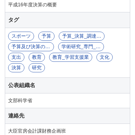
平成16年度決算の概要
タグ
スポーツ
予算
予算_決算_調達関連情報
予算及び決算の概要
学術研究_専門_技術サービス業
支出
教育
教育_学習支援業
文化
決算
研究
公表組織名
文部科学省
連絡先
大臣官房会計課財務企画班