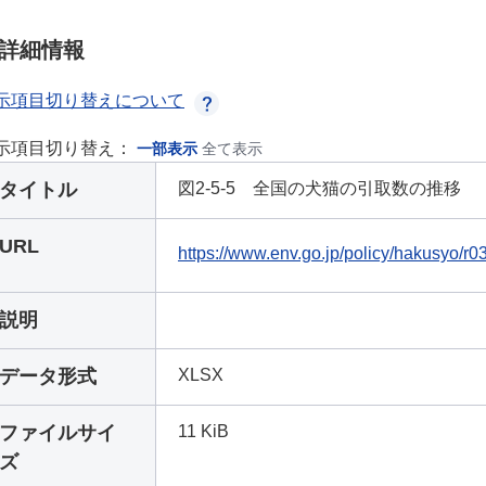
詳細情報
示項目切り替えについて
示項目切り替え：
一部表示
全て表示
タイトル
図2-5-5 全国の犬猫の引取数の推移
URL
https://www.env.go.jp/policy/hakusyo/r0
説明
データ形式
XLSX
ファイルサイ
11 KiB
ズ