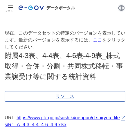
データポータル
メニュー
現在、このデータセットの特定のバージョンを表示してい
ます。最新のバージョンを表示するには、
ここ
をクリック
してください。
附属4-3表、4-4表、4-6表-4-9表_株式
取得・合併・分割・共同株式移転・事
業譲受け等に関する統計資料
リソース
URL:
https://www.jftc.go.jp/soshiki/nenpou/r1shiryou_file
s/R1_A_4-3_4-4_4-6_4-9.xlsx