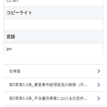
CC-BY
コピーライト
言語
jpn
全体版
第2章第1-1表_審査事件処理状況の推移（不...
第2章第1-2表_不当廉売事案における注意件...