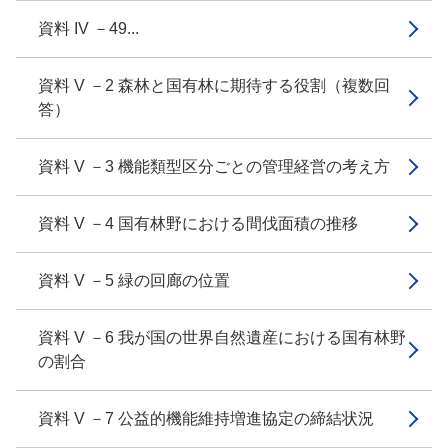
資料 IV －49...
資料 V －2 森林と国有林に期待する役割（複数回
答）
資料 V －3 機能類型区分ごとの管理経営の考え方
資料 V －4 国有林野における間伐面積の推移
資料 V －5 緑の回廊の位置
資料 V －6 我が国の世界自然遺産における国有林野
の割合
資料 V －7 公益的機能維持増進協定の締結状況