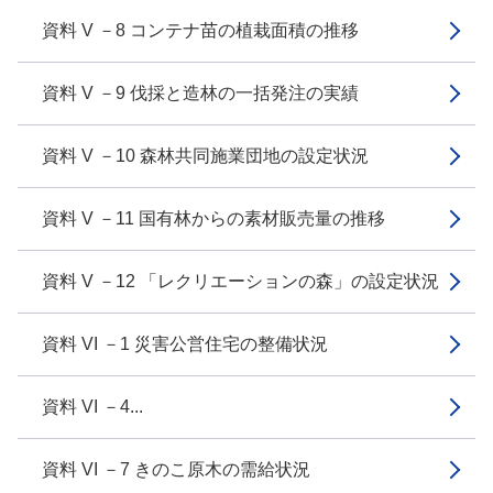
資料 V －8 コンテナ苗の植栽面積の推移
資料 V －9 伐採と造林の一括発注の実績
資料 V －10 森林共同施業団地の設定状況
資料 V －11 国有林からの素材販売量の推移
資料 V －12 「レクリエーションの森」の設定状況
資料 VI －1 災害公営住宅の整備状況
資料 VI －4...
資料 VI －7 きのこ原木の需給状況