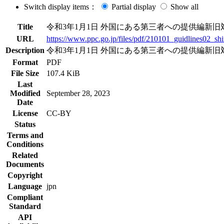
Switch display items：
Partial display
Show all
Title
令和3年1月1日 外国にある第三者への提供編新旧
URL
https://www.ppc.go.jp/files/pdf/210101_guidlines02_sh
Description
令和3年1月1日 外国にある第三者への提供編新旧
Format
PDF
File Size
107.4 KiB
Last
Modified
September 28, 2023
Date
License
CC-BY
Status
Terms and
Conditions
Related
Documents
Copyright
Language
jpn
Compliant
Standard
API