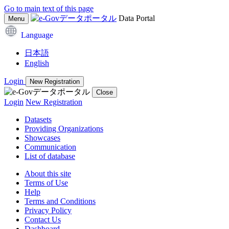
Go to main text of this page
Data Portal
Menu
Language
日本語
English
Login
New Registration
Close
Login
New Registration
Datasets
Providing Organizations
Showcases
Communication
List of database
About this site
Terms of Use
Help
Terms and Conditions
Privacy Policy
Contact Us
Dashboard