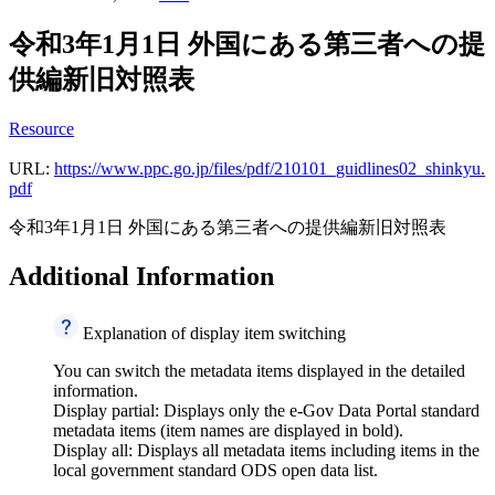
令和3年1月1日 外国にある第三者への提
供編新旧対照表
Resource
URL:
https://www.ppc.go.jp/files/pdf/210101_guidlines02_shinkyu.
pdf
令和3年1月1日 外国にある第三者への提供編新旧対照表
Additional Information
Explanation of display item switching
You can switch the metadata items displayed in the detailed
information.
Display partial: Displays only the e-Gov Data Portal standard
metadata items (item names are displayed in bold).
Display all: Displays all metadata items including items in the
local government standard ODS open data list.