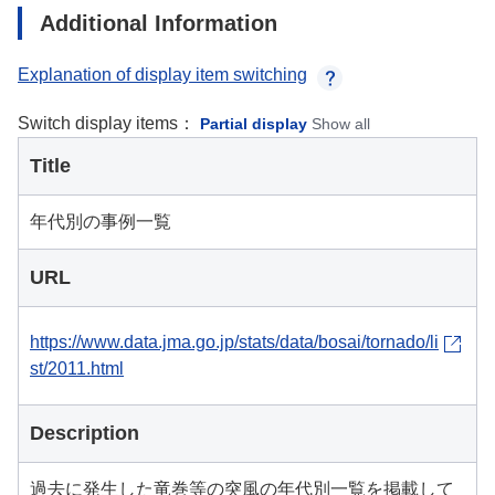
Additional Information
Explanation of display item switching
Switch display items：
Partial display
Show all
Title
年代別の事例一覧
URL
https://www.data.jma.go.jp/stats/data/bosai/tornado/li
st/2011.html
Description
過去に発生した竜巻等の突風の年代別一覧を掲載して