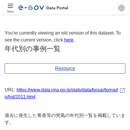
Data Portal
Menu
You're currently viewing an old version of this dataset. To
see the current version, click
here
.
年代別の事例一覧
Resource
URL:
https://www.data.jma.go.jp/stats/data/bosai/tornad
o/list/2011.html
過去に発生した竜巻等の突風の年代別一覧を掲載していま
す。