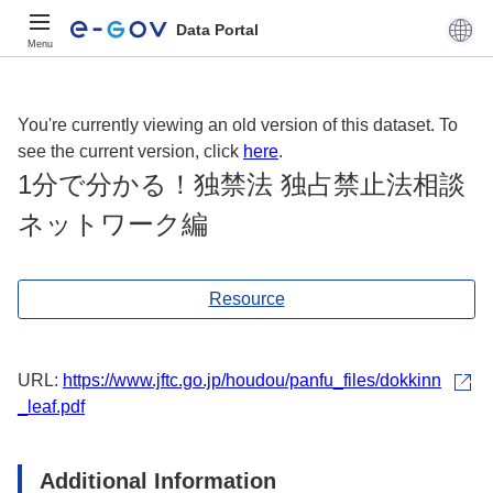
Data Portal
Menu
You're currently viewing an old version of this dataset. To
see the current version, click
here
.
1分で分かる！独禁法 独占禁止法相談
ネットワーク編
Resource
URL:
https://www.jftc.go.jp/houdou/panfu_files/dokkinn
_leaf.pdf
Additional Information