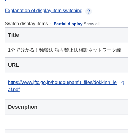
Explanation of display item switching
Switch display items：
Partial display
Show all
Title
1分で分かる！独禁法 独占禁止法相談ネットワーク編
URL
https://www.jftc.go.jp/houdou/panfu_files/dokkinn_le
af.pdf
Description